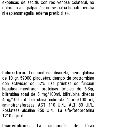
expensas de ascitis con red venosa colateral, no
doloroso a la palpación; no se palpa hepatomegalia
ni esplenomegalia, edema pretibial ++.
Laboratorio:
Leucocitosis discreta, hemoglobina
de 10 gr, 59000 plaquetas, tiempo de protrombina
con actividad de 52%. Las pruebas de función
hepática mostraron proteínas totales de 6.3gr,
bilirrubina total de 5 mg/100ml, bilirrubina directa
4mg/100 ml, bilirrubina indirecta 1 mg/100 ml;
aminotransferasas: AST 110 UI/L, ALT 80 UI/L,
Fosfatasa alcalina 250 UI/L. La alfa-fetoproteina
1210 ng/ml.
Imagenología:
La radiografía de tórax