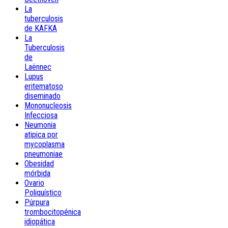
La
tuberculosis
de KAFKA
La
Tuberculosis
de
Laënnec
Lupus
eritematoso
diseminado
Mononucleosis
Infecciosa
Neumonia
atipica por
mycoplasma
pneumoniae
Obesidad
mórbida
Ovario
Poliquístico
Púrpura
trombocitopénica
idiopática