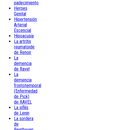
padecimiento
Herpes
Genital
Hipertensión
Arterial
Escencial
Hipoacusia
La artritis
reumatoide
de Renoir
La
demencia
de Ravel
La
demencia
frontotemporal
(Enfermedad
de Pick)
de RAVEL
La sífilis
de Lenin
La sordera
de
Beethoven