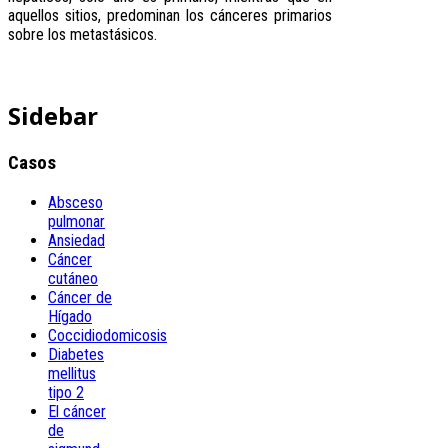
aquellos sitios, predominan los cánceres primarios
sobre los metastásicos.
Sidebar
Casos
Absceso
pulmonar
Ansiedad
Cáncer
cutáneo
Cáncer de
Hígado
Coccidiodomicosis
Diabetes
mellitus
tipo 2
El cáncer
de