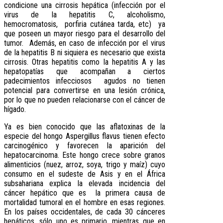
condicione una cirrosis hepática (infección por el
virus de la hepatitis C, alcoholismo,
hemocromatosis, porfiria cutánea tarda, etc) ya
que poseen un mayor riesgo para el desarrollo del
tumor. Además, en caso de infección por el virus
de la hepatitis B ni siquiera es necesario que exista
cirrosis. Otras hepatitis como la hepatitis A y las
hepatopatías que acompañan a ciertos
padecimientos infecciosos agudos no tienen
potencial para convertirse en una lesión crónica,
por lo que no pueden relacionarse con el cáncer de
hígado.
Ya es bien conocido que las aflatoxinas de la
especie del hongo Aspergillus flavus tienen efecto
carcinogénico y favorecen la aparición del
hepatocarcinoma. Este hongo crece sobre granos
alimenticios (nuez, arroz, soya, trigo y maíz) cuyo
consumo en el sudeste de Asis y en el África
subsahariana explica la elevada incidencia del
cáncer hepático que es la primera causa de
mortalidad tumoral en el hombre en esas regiones.
En los países occidentales, de cada 30 cánceres
hepáticos, sólo uno es primario, mientras que en