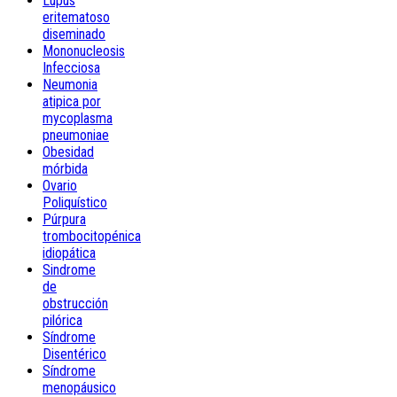
Lupus
eritematoso
diseminado
Mononucleosis
Infecciosa
Neumonia
atipica por
mycoplasma
pneumoniae
Obesidad
mórbida
Ovario
Poliquístico
Púrpura
trombocitopénica
idiopática
Sindrome
de
obstrucción
pilórica
Síndrome
Disentérico
Síndrome
menopáusico