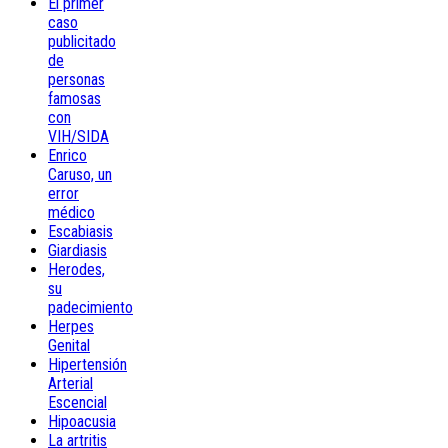
El primer
caso
publicitado
de
personas
famosas
con
VIH/SIDA
Enrico
Caruso, un
error
médico
Escabiasis
Giardiasis
Herodes,
su
padecimiento
Herpes
Genital
Hipertensión
Arterial
Escencial
Hipoacusia
La artritis