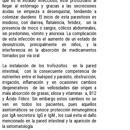
que es el estadio infeccioso, este protozoario al
llegar al estómago y gracias a las secreciones
ácidas se empieza a desenquistar, tendiendo a
colonizar duodeno. El inicio de esta parasitosis es
insidioso, con diarrea, flatulencia, fetidez, sin la
presencia de moco o sangre, cólicos abdominales,
sin predominio, vómito y anorexia. La complicación
de esta infección es el aumento de un estado de
desnutrición, principalmente en niños, y la
interferencia en la absorción de medicamentos
tomados por vía oral
La instalación de los trofozoítos en la pared
intestinal, con la consecuente competencia de
nutrientes entre el huésped y parásito, obstrucción,
irrigación, inflamación y en ocasiones cambios
degenerativos de las vellosidades dan origen a
mala absorción de grasas, xilosa y vitaminas a, B12
y Ácido Fólico. Sin embargo estos cambios no se
ven en todos los pacientes, pues aquellos
asintomáticos se conoce protección inmunogénica
por IgA secretora: IgG e IgM , los cual evita el daño
mencionado en la pared intestinal y la aparición de
la sintomatología.