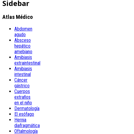
Sidebar
Atlas Médico
Abdomen
agudo
Absceso
hepático
amebiano
Amibiasis
extraintestinal
Amibiasis
intestinal
Cáncer
gástrico
Cuerpos
extraños
en el niño
Dermatología
El esófago
Hernia
diafragmática
Oftalmología