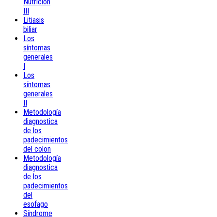
Nutrición
III
Litiasis
biliar
Los
síntomas
generales
I
Los
síntomas
generales
II
Metodología
diagnostica
de los
padecimientos
del colon
Metodología
diagnostica
de los
padecimientos
del
esofago
Síndrome