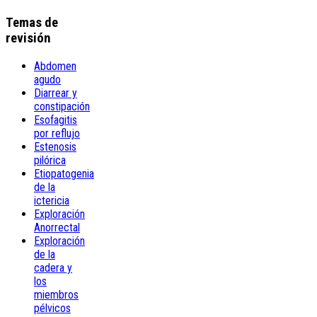
Temas de
revisión
Abdomen
agudo
Diarrear y
constipación
Esofagitis
por reflujo
Estenosis
pilórica
Etiopatogenia
de la
ictericia
Exploración
Anorrectal
Exploración
de la
cadera y
los
miembros
pélvicos