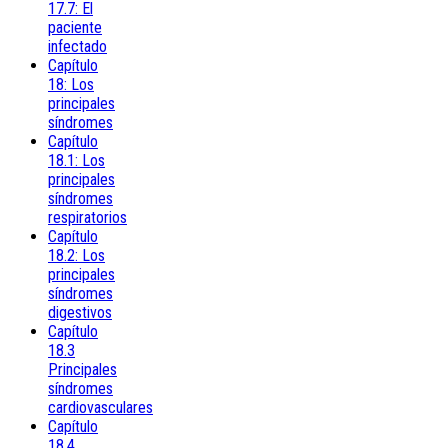
17.7: El
paciente
infectado
Capítulo
18: Los
principales
síndromes
Capítulo
18.1: Los
principales
síndromes
respiratorios
Capítulo
18.2: Los
principales
síndromes
digestivos
Capítulo
18.3
Principales
síndromes
cardiovasculares
Capítulo
18.4