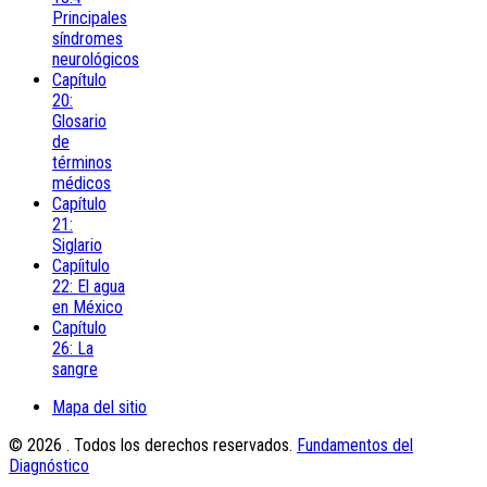
Principales
síndromes
neurológicos
Capítulo
20:
Glosario
de
términos
médicos
Capítulo
21:
Siglario
Capíitulo
22: El agua
en México
Capítulo
26: La
sangre
Mapa del sitio
© 2026 . Todos los derechos reservados.
Fundamentos del
Diagnóstico