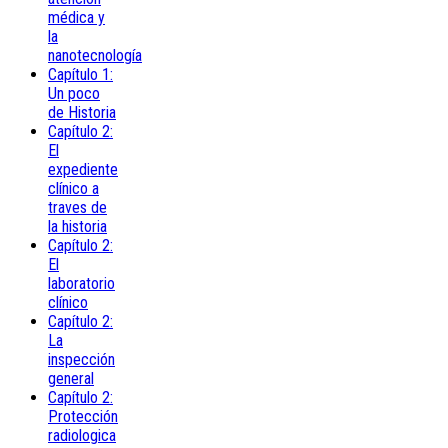
médica y
la
nanotecnología
Capítulo 1:
Un poco
de Historia
Capítulo 2:
El
expediente
clínico a
traves de
la historia
Capítulo 2:
El
laboratorio
clínico
Capítulo 2:
La
inspección
general
Capítulo 2:
Protección
radiologica