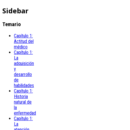
Sidebar
Temario
Capítulo 1:
Actitud del
médico
Capítulo 1:
La
adquisición
y
desarrollo
de
habilidades
Capítulo 1:
Historia
natural de
la
enfermedad
Capítulo 1:
La
atención