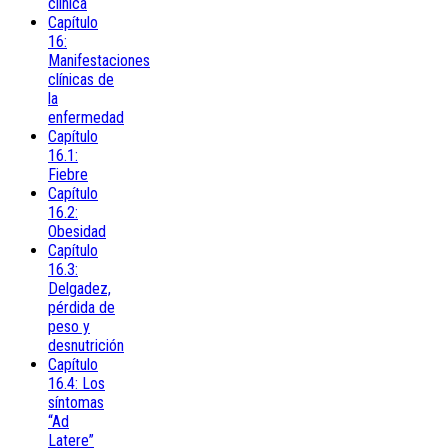
clínica
Capítulo
16:
Manifestaciones
clínicas de
la
enfermedad
Capítulo
16.1:
Fiebre
Capítulo
16.2:
Obesidad
Capítulo
16.3:
Delgadez,
pérdida de
peso y
desnutrición
Capítulo
16.4: Los
síntomas
“Ad
Latere”