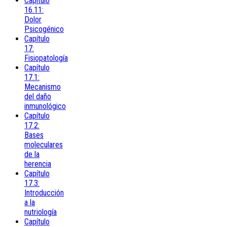
Capítulo
16.11:
Dolor
Psicogénico
Capítulo
17:
Fisiopatología
Capítulo
17.1:
Mecanismo
del daño
inmunológico
Capítulo
17.2:
Bases
moleculares
de la
herencia
Capítulo
17.3:
Introducción
a la
nutriología
Capítulo