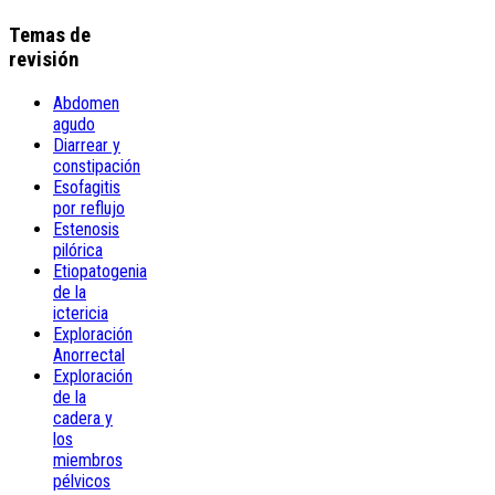
Temas de
revisión
Abdomen
agudo
Diarrear y
constipación
Esofagitis
por reflujo
Estenosis
pilórica
Etiopatogenia
de la
ictericia
Exploración
Anorrectal
Exploración
de la
cadera y
los
miembros
pélvicos