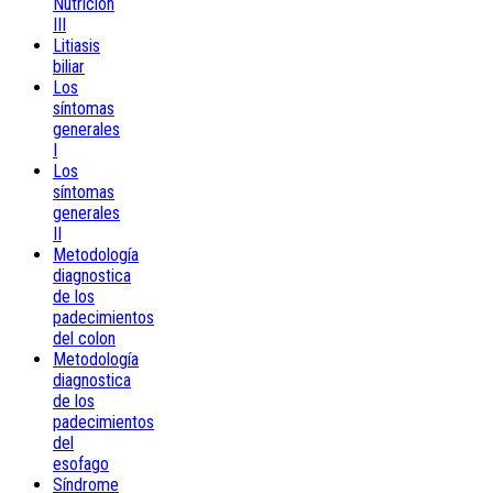
Nutrición
III
Litiasis
biliar
Los
síntomas
generales
I
Los
síntomas
generales
II
Metodología
diagnostica
de los
padecimientos
del colon
Metodología
diagnostica
de los
padecimientos
del
esofago
Síndrome