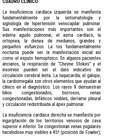
CUADRO CLÍNICO
La insuficiencia cardíaca izquierda se manifiesta
fundamentalmente por la sintomatología y
signología de hipertensión venocapilar pulmonar.
Sus manifestaciones más importantes son el
edema agudo pulmonar, el asma cardíaco, la
ortopnea, la disnea de medianos, grandes y
pequeños esfuerzos. La tos fundamentalmente
nocturna puede ser la manifestación inicial así
como el esputo hemoptoico. En algunos pacientes
ancianos, la respiración de “Cheyne Stokes” y el
insomnio pueden ser el dato indicativo de
circulación cerebral lenta. La taquicardia, el galope,
la cardiomegalia son otros elementos que ayudan al
clínico en el diagnóstico. Los rayos X demuestran
hilios congestionados, borrosos, venas
congestionadas, linfáticos visibles, derrame pleural
y circulación redistribuida al ápex pulmonar.
La insuficiencia cardíaca derecha se manifiesta por
ingurgitación de los territorios venosos de cava
superior e inferior. Se congestionan venas yugulares
haciéndose muy visibles a 45º (posición de Fowler);