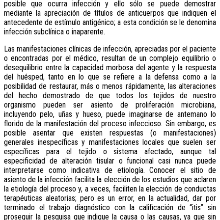
posible que ocurra infección y ello sólo se puede demostrar
mediante la apreciación de títulos de anticuerpos que indiquen el
antecedente de estímulo antigénico; a esta condición se le denomina
infección subclínica o inaparente.
Las manifestaciones clínicas de infección, apreciadas por el paciente
o encontradas por el médico, resultan de un complejo equilibrio o
desequilibrio entre la capacidad morbosa del agente y la respuesta
del huésped, tanto en lo que se refiere a la defensa como a la
posibilidad de restaurar, más o menos rápidamente, las alteraciones
del hecho demostrado de que todos los tejidos de nuestro
organismo pueden ser asiento de proliferación microbiana,
incluyendo pelo, uñas y hueso, puede imaginarse de antemano lo
florido de la manifestación del proceso infeccioso. Sin embargo, es
posible asentar que existen respuestas (o manifestaciones)
generales inespecíficas y manifestaciones locales que suelen ser
específicas para el tejido o sistema afectado, aunque tal
especificidad de alteración tisular o funcional casi nunca puede
interpretarse como indicativa de etiología. Conocer el sitio de
asiento de la infección facilita la elección de los estudios que aclaren
la etiología del proceso y, a veces, faciliten la elección de conductas
terapéuticas aleatorias; pero es un error, en la actualidad, dar por
terminado el trabajo diagnóstico con la calificación de “itis” sin
proseguir la pesquisa que indique la causa o las causas, ya que sin