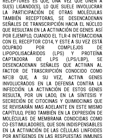
RECEPTORES ES QUE, UNA VEZ QUE UNEN A
SU(S) LIGANDO(S), LO QUE SUELE INVOLUCRAR
LA PARTICIPACIÓN DE OTRAS MOLÉCULAS
TAMBIÉN RECEPTORAS, SE DESENCADENAN
SEÑALES DE TRANSCRIPCIÓN HACIA EL NÚCLEO
QUE RESULTAN EN LA ACTIVACIÓN DE GENES. ASÍ
POR EJEMPLO, CUANDO EL TLR-4 INTERACCIONA
CON EL RECEPTOR CD14, Y ESTE A SU VEZ ESTÁ
OCUPADO POR COMPLEJOS DE
LIPOPOLISACÁRIDOS (LPS) Y PROTEÍNA
CAPTADORA DE LPS (LPS/LBP), SE
DESENCADENAN SEÑALES QUE ACTIVAN AL
FACTOR DE TRASCRIPCIÓN CONOCIDO COMO
NFB QUE, A SU VEZ, ACTIVA GENES
INVOLUCRADOS EN LA DEFENSA CONTRA LA
INFECCIÓN. LA ACTIVACIÓN DE ESTOS GENES
RESULTA, POR UN LADO, EN LA SÍNTESIS Y
SECRECIÓN DE CITOCINAS Y QUIMIOCINAS QUE
SE REVISARÁN MAS ADELANTE EN ESTE MISMO
CAPÍTULO, PERO TAMBIÉN EN LA EXPRESIÓN DE
MOLÉCULAS DE MEMBRANA CONOCIDAS COMO
CO-ESTIMULADORES, QUE SON INDISPENSABLES
EN LA ACTIVACIÓN DE LAS CÉLULAS LINFOIDES
POR ANTÍGENOS EN LAS RESPUESTAS INMUNES