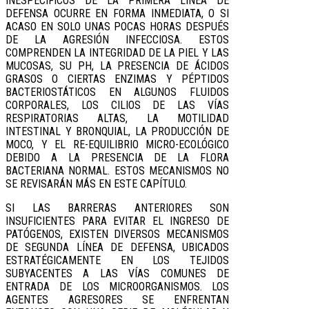
INESPECÍFICOS DE LA PRIMERA LÍNEA DE
DEFENSA OCURRE EN FORMA INMEDIATA, O SI
ACASO EN SOLO UNAS POCAS HORAS DESPUÉS
DE LA AGRESIÓN INFECCIOSA. ESTOS
COMPRENDEN LA INTEGRIDAD DE LA PIEL Y LAS
MUCOSAS, SU PH, LA PRESENCIA DE ÁCIDOS
GRASOS O CIERTAS ENZIMAS Y PÉPTIDOS
BACTERIOSTÁTICOS EN ALGUNOS FLUIDOS
CORPORALES, LOS CILIOS DE LAS VÍAS
RESPIRATORIAS ALTAS, LA MOTILIDAD
INTESTINAL Y BRONQUIAL, LA PRODUCCIÓN DE
MOCO, Y EL RE-EQUILIBRIO MICRO-ECOLÓGICO
DEBIDO A LA PRESENCIA DE LA FLORA
BACTERIANA NORMAL. ESTOS MECANISMOS NO
SE REVISARÁN MÁS EN ESTE CAPÍTULO.
SI LAS BARRERAS ANTERIORES SON
INSUFICIENTES PARA EVITAR EL INGRESO DE
PATÓGENOS, EXISTEN DIVERSOS MECANISMOS
DE SEGUNDA LÍNEA DE DEFENSA, UBICADOS
ESTRATÉGICAMENTE EN LOS TEJIDOS
SUBYACENTES A LAS VÍAS COMUNES DE
ENTRADA DE LOS MICROORGANISMOS. LOS
AGENTES AGRESORES SE ENFRENTAN