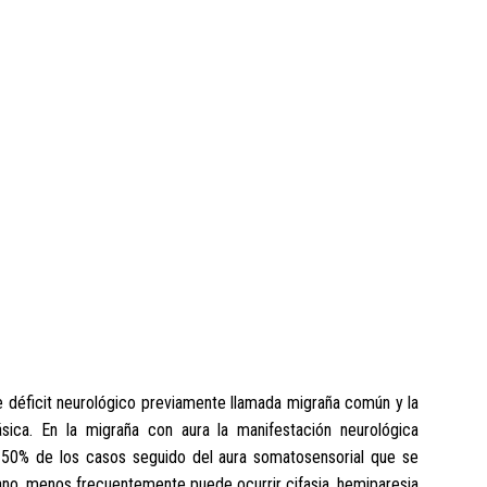
 déficit neurológico previamente llamada migraña común y la
sica. En la migraña con aura la manifestación neurológica
l 50% de los casos seguido del aura somatosensorial que se
 mano, menos frecuentemente puede ocurrir cifasia, hemiparesia