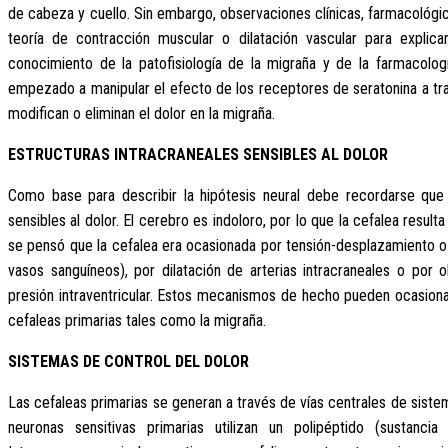
de cabeza y cuello. Sin embargo, observaciones clínicas, farmacológi
teoría de contracción muscular o dilatación vascular para explic
conocimiento de la patofisiología de la migraña y de la farmacolog
empezado a manipular el efecto de los receptores de seratonina a 
modifican o eliminan el dolor en la migraña.
ESTRUCTURAS INTRACRANEALES SENSIBLES AL DOLOR
Como base para describir la hipótesis neural debe recordarse que 
sensibles al dolor. El cerebro es indoloro, por lo que la cefalea result
se pensó que la cefalea era ocasionada por tensión-desplazamiento o 
vasos sanguíneos), por dilatación de arterias intracraneales o por 
presión intraventricular. Estos mecanismos de hecho pueden ocasionar
cefaleas primarias tales como la migraña.
SISTEMAS DE CONTROL DEL DOLOR
Las cefaleas primarias se generan a través de vías centrales de sist
neuronas sensitivas primarias utilizan un polipéptido (sustanc