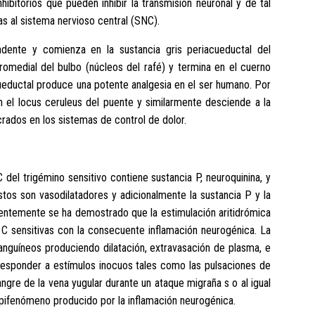
hibitorios que pueden inhibir la transmisión neuronal y de tal
as al sistema nervioso central (SNC).
dente y comienza en la sustancia gris periacueductal del
romedial del bulbo (núcleos del rafé) y termina en el cuerno
acueductal produce una potente analgesia en el ser humano. Por
n el locus ceruleus del puente y similarmente desciende a la
crados en los sistemas de control de dolor.
C del trigémino sensitivo contiene sustancia P, neuroquinina, y
stos son vasodilatadores y adicionalmente la sustancia P y la
cientemente se ha demostrado que la estimulación aritidrómica
s C sensitivas con la consecuente inflamación neurogénica. La
anguíneos produciendo dilatación, extravasación de plasma, e
 a responder a estímulos inocuos tales como las pulsaciones de
gre de la vena yugular durante un ataque migraña s o al igual
epifenómeno producido por la inflamación neurogénica.