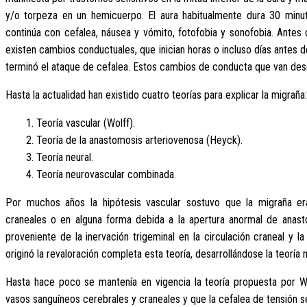
y/o torpeza en un hemicuerpo. El aura habitualmente dura 30 minu
continúa con cefalea, náusea y vómito, fotofobia y sonofobia. Antes 
existen cambios conductuales, que inician horas o incluso días antes
terminó el ataque de cefalea. Estos cambios de conducta que van desd
Hasta la actualidad han existido cuatro teorías para explicar la migraña
1. Teoría vascular (Wolff).
2. Teoría de la anastomosis arteriovenosa (Heyck).
3. Teoría neural.
4. Teoría neurovascular combinada.
Por muchos años la hipótesis vascular sostuvo que la migraña e
craneales o en alguna forma debida a la apertura anormal de anasto
proveniente de la inervación trigeminal en la circulación craneal y 
originó la revaloración completa esta teoría, desarrollándose la teoría 
Hasta hace poco se mantenía en vigencia la teoría propuesta por Wo
vasos sanguíneos cerebrales y craneales y que la cefalea de tensión 