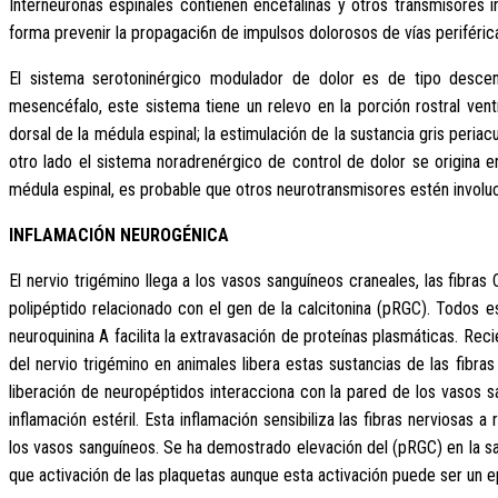
Interneuronas espinales contienen encefalinas y otros transmisores in
forma prevenir la propagaci6n de impulsos dolorosos de vías periféric
El sistema serotoninérgico modulador de dolor es de tipo descen
mesencéfalo, este sistema tiene un relevo en la porción rostral vent
dorsal de la médula espinal; la estimulación de la sustancia gris peri
otro lado el sistema noradrenérgico de control de dolor se origina e
médula espinal, es probable que otros neurotransmisores estén involu
INFLAMACIÓN NEUROGÉNICA
El nervio trigémino llega a los vasos sanguíneos craneales, las fibras 
polipéptido relacionado con el gen de la calcitonina (pRGC). Todos e
neuroquinina A facilita la extravasación de proteínas plasmáticas. Re
del nervio trigémino en animales libera estas sustancias de las fibra
liberación de neuropéptidos interacciona con la pared de los vasos s
inflamación estéril. Esta inflamación sensibiliza las fibras nerviosas
los vasos sanguíneos. Se ha demostrado elevación del (pRGC) en la san
que activación de las plaquetas aunque esta activación puede ser un 