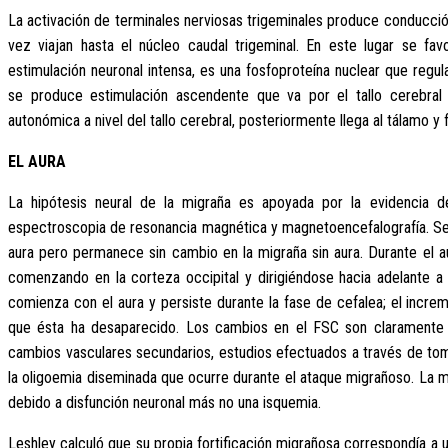
La activación de terminales nerviosas trigeminales produce conducción
vez viajan hasta el núcleo caudal trigeminal. En este lugar se fa
estimulación neuronal intensa, es una fosfoproteína nuclear que regul
se produce estimulación ascendente que va por el tallo cerebral 
autonómica a nivel del tallo cerebral, posteriormente llega al tálamo y
EL AURA
La hipótesis neural de la migraña es apoyada por la evidencia d
espectroscopia de resonancia magnética y magnetoencefalografía. Se
aura pero permanece sin cambio en la migraña sin aura. Durante el 
comenzando en la corteza occipital y dirigiéndose hacia adelante a
comienza con el aura y persiste durante la fase de cefalea; el incre
que ésta ha desaparecido. Los cambios en el FSC son claramente 
cambios vasculares secundarios, estudios efectuados a través de to
la oligoemia diseminada que ocurre durante el ataque migrañoso. La ma
debido a disfunción neuronal más no una isquemia.
Leshley calculó que su propia fortificación migrañosa correspondía a 