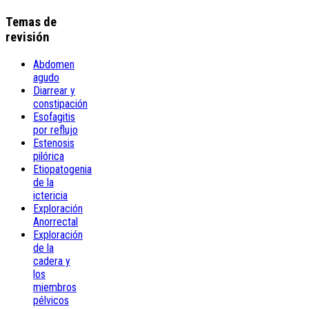
Temas de
revisión
Abdomen
agudo
Diarrear y
constipación
Esofagitis
por reflujo
Estenosis
pilórica
Etiopatogenia
de la
ictericia
Exploración
Anorrectal
Exploración
de la
cadera y
los
miembros
pélvicos