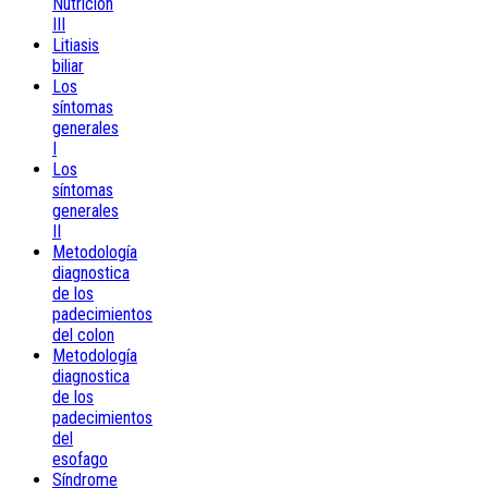
Nutrición
III
Litiasis
biliar
Los
síntomas
generales
I
Los
síntomas
generales
II
Metodología
diagnostica
de los
padecimientos
del colon
Metodología
diagnostica
de los
padecimientos
del
esofago
Síndrome